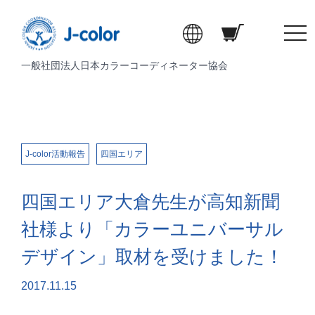
t
o
一般社団法人日本カラーコーディネーター協会
g
g
l
e
n
a
J-color活動報告
四国エリア
v
i
四国エリア大倉先生が高知新聞
g
a
社様より「カラーユニバーサル
t
デザイン」取材を受けました！
i
o
2017.11.15
n