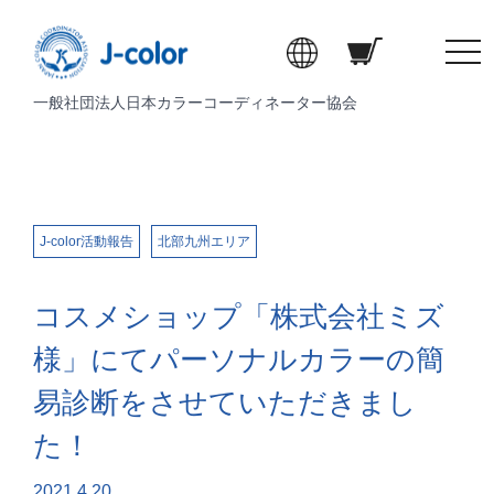
t
o
一般社団法人日本カラーコーディネーター協会
g
g
l
e
n
a
J-color活動報告
北部九州エリア
v
i
コスメショップ「株式会社ミズ
g
a
様」にてパーソナルカラーの簡
t
易診断をさせていただきまし
i
o
た！
n
2021.4.20