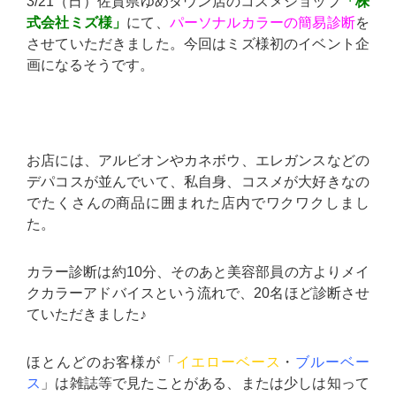
3/21（日）佐賀県ゆめタウン店のコスメショップ
「株
式会社ミズ様」
にて、
パーソナルカラーの簡易診断
を
させていただきました。今回はミズ様初のイベント企
画になるそうです。
お店には、アルビオンやカネボウ、エレガンスなどの
デパコスが並んでいて、私自身、コスメが大好きなの
でたくさんの商品に囲まれた店内でワクワクしまし
た。
カラー診断は約10分、そのあと美容部員の方よりメイ
クカラーアドバイスという流れで、20名ほど診断させ
ていただきました♪
ほとんどのお客様が「
イエローベース
・
ブルーベー
ス
」は雑誌等で見たことがある、または少しは知って