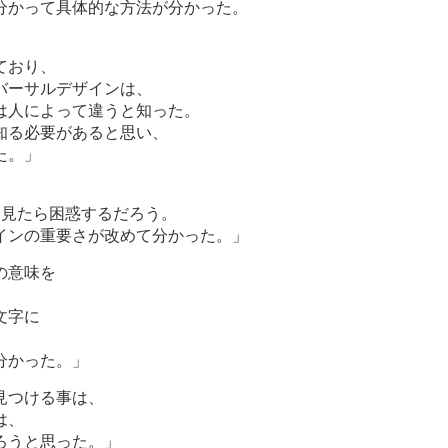
分かって具体的な方法が分かった。
」
ており、
バーサルデザインは、
は人によって違うと知った。
知る必要があると思い、
た。」
を見たら困惑するだろう。
インの重要さが改めて分かった。」
の意味を
。
文字に
、
分かった。」
見つける事は、
は、
ろうと思った。」