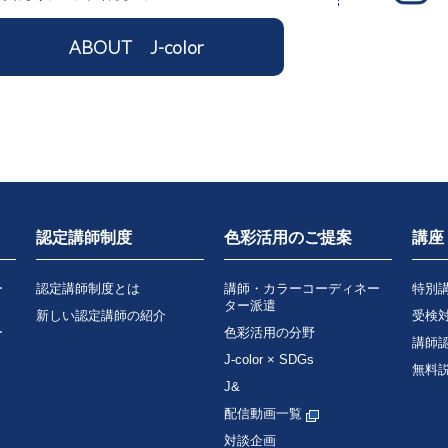
ABOUT J-color
認定講師制度
色彩活用のご提案
講座
ー
認定講師制度とは
講師・カラーコーディネー
特別
ター派遣
新しい認定講師の紹介
受検
ー
色彩活用の分野
講師
J-color × SDGs
無料
J&
配信動画一覧
対談企画