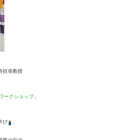
特担准教授
ワークショップ」
学び
、
。