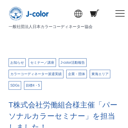
t
o
一般社団法人日本カラーコーディネーター協会
g
g
l
e
n
a
お知らせ
セミナー／講座
J-color活動報告
v
カラーコーディネーター派遣実績
企業・団体
東海エリア
i
g
SDGs
目標4・5
a
t
i
T株式会社労働組合様主催「パー
o
ソナルカラーセミナー」を担当
n
しました！