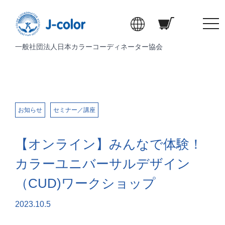
t
o
一般社団法人日本カラーコーディネーター協会
g
g
l
e
n
a
お知らせ
セミナー／講座
v
i
【オンライン】みんなで体験！
g
a
カラーユニバーサルデザイン
t
（CUD)ワークショップ
i
o
2023.10.5
n