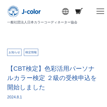
t
o
一般社団法人日本カラーコーディネーター協会
g
g
l
e
n
a
お知らせ
検定情報
v
i
【CBT検定】色彩活用パーソナ
g
a
ルカラー検定 ２級の受検申込を
t
開始しました
i
o
2024.8.1
n