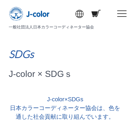
t
o
一般社団法人日本カラーコーディネーター協会
g
g
l
e
SDGs
n
a
v
J-color × SDGｓ
i
g
a
t
J-color×SDGs
i
日本カラーコーディネーター協会は、色を
o
通した社会貢献に取り組んでいます。
n