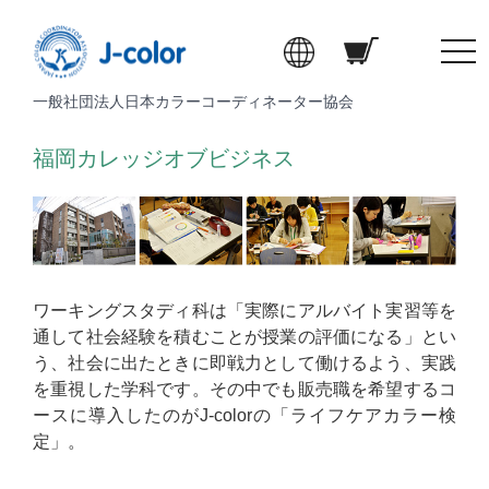
t
o
一般社団法人日本カラーコーディネーター協会
g
g
福岡カレッジオブビジネス
l
e
n
a
v
i
ワーキングスタディ科は「実際にアルバイト実習等を
g
通して社会経験を積むことが授業の評価になる」とい
a
う、社会に出たときに即戦力として働けるよう、実践
t
を重視した学科です。その中でも販売職を希望するコ
i
ースに導入したのがJ-colorの「ライフケアカラー検
o
定」。
n