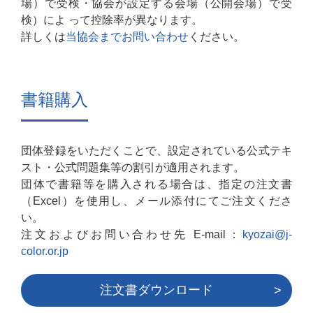
場）で受検・協会が設定する会場（公開会場）で受
検）によ って控除率が異なります。
詳しくは
当協会までお問い合わせ
ください。
書籍購⼊
団体登録をいただくことで、設定されている公式テキ
スト・公式問題集等の割引が適⽤されます。
団体で書籍等を購⼊される場合は、指定の注⽂書
（Excel）を使⽤し、メール添付にてご注⽂くださ
い。
注文およびお問い合わせ先 E-mail：
kyozai@j-
color.or.jp
注⽂書ダウンロード