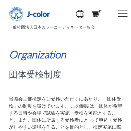
t
o
一般社団法人日本カラーコーディネーター協会
g
g
l
e
Organization
n
a
v
団体受検制度
i
g
a
t
当協会主催検定をご受検いただくにあたり、「団体受
i
検」の制度を設けています。 この制度は、団体が希望
o
する⽇時や会場で試験を実施・受検を可能とするこ
n
と、また、団体に所属する受検者にと って申込・受検
がしやすい環境を作ることを⽬的とし、検定実施に際