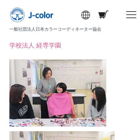
t
o
一般社団法人日本カラーコーディネーター協会
g
g
学校法人 経専学園
l
e
n
a
v
i
g
a
t
i
o
n