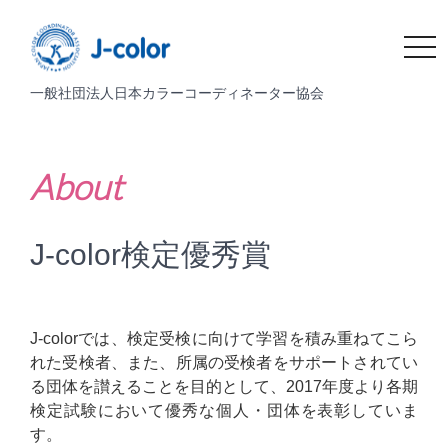
t
o
一般社団法人日本カラーコーディネーター協会
g
g
l
e
About
n
a
v
J-color検定優秀賞
i
g
a
t
J-colorでは、検定受検に向けて学習を積み重ねてこら
i
れた受検者、また、所属の受検者をサポートされてい
o
る団体を讃えることを目的として、2017年度より各期
n
検定試験において優秀な個人・団体を表彰していま
す。