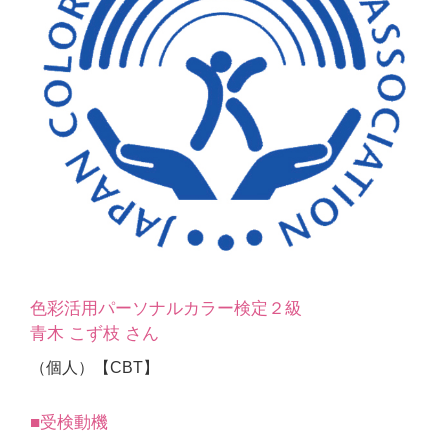
色彩活用パーソナルカラー検定２級
青木 こず枝 さん
（個人）【CBT】
■受検動機