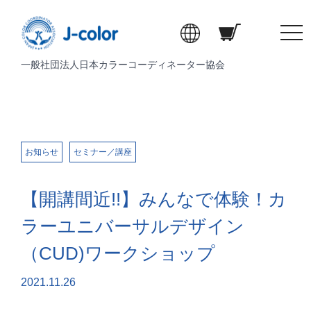
t
o
一般社団法人日本カラーコーディネーター協会
g
g
l
e
n
a
お知らせ
セミナー／講座
v
i
【開講間近!!】みんなで体験！カ
g
a
ラーユニバーサルデザイン
t
（CUD)ワークショップ
i
o
2021.11.26
n