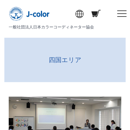
t
o
一般社団法人日本カラーコーディネーター協会
g
g
l
e
n
四国エリア
a
v
i
g
a
t
i
o
n