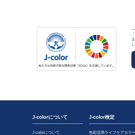
し
J-colorについて
J-color検定
J-colorについて
色彩活用ライフケアカラ