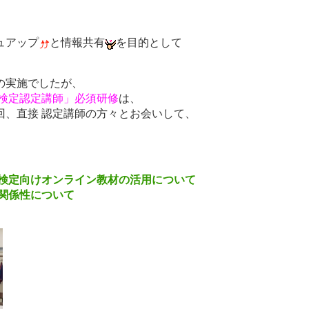
シュアップ
と情報共有
を目的として
の実施でしたが、
検定認定講師」必須研修
は、
回、直接 認定講師の方々とお会いして、
ー検定向けオンライン教材の活用について
関係性について