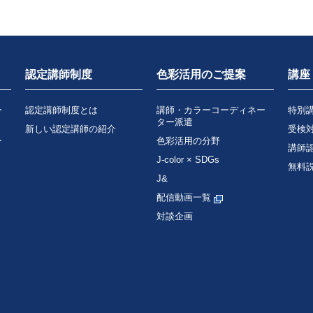
認定講師制度
色彩活用のご提案
講座
ー
認定講師制度とは
講師・カラーコーディネー
特別
ター派遣
新しい認定講師の紹介
受検
ー
色彩活用の分野
講師
J-color × SDGs
無料
J&
配信動画一覧
対談企画