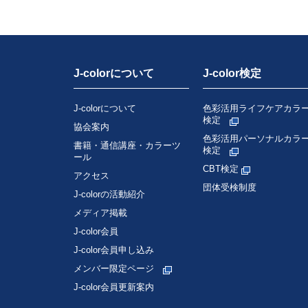
J-colorについて
J-color検定
J-colorについて
色彩活用ライフケアカラ
検定
協会案内
色彩活用パーソナルカラ
書籍・通信講座・カラーツ
検定
ール
CBT検定
アクセス
団体受検制度
J-colorの活動紹介
メディア掲載
J-color会員
J-color会員申し込み
メンバー限定ページ
J-color会員更新案内