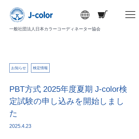
t
o
一般社団法人日本カラーコーディネーター協会
g
g
l
e
n
a
お知らせ
検定情報
v
i
PBT方式 2025年度夏期 J-color検
g
a
定試験の申し込みを開始しまし
t
た
i
o
2025.4.23
n