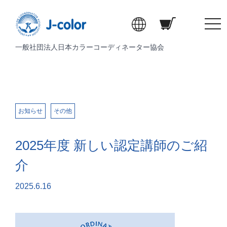
t
o
一般社団法人日本カラーコーディネーター協会
g
g
l
e
n
a
お知らせ
その他
v
i
2025年度 新しい認定講師のご紹
g
a
介
t
i
2025.6.16
o
n