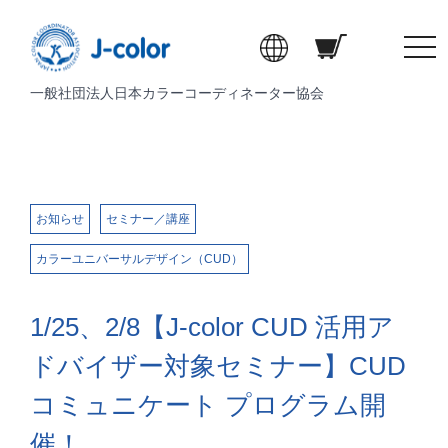
t
o
一般社団法人日本カラーコーディネーター協会
g
g
l
e
n
a
お知らせ
セミナー／講座
v
カラーユニバーサルデザイン（CUD）
i
g
a
1/25、2/8【J-color CUD 活用ア
t
i
ドバイザー対象セミナー】CUD
o
コミュニケート プログラム開
n
催！