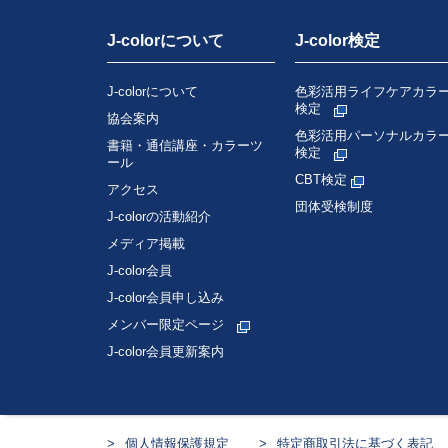
J-colorについて
J-color検定
J-colorについて
色彩活用ライフケアカラ
検定
協会案内
色彩活用パーソナルカラ
書籍・通信講座・カラーツ
検定
ール
CBT検定
アクセス
団体受検制度
J-colorの活動紹介
メディア掲載
J-color会員
J-color会員申し込み
メンバー限定ページ
J-color会員更新案内
個人情報保護規定
特定商取引法に基づく表記