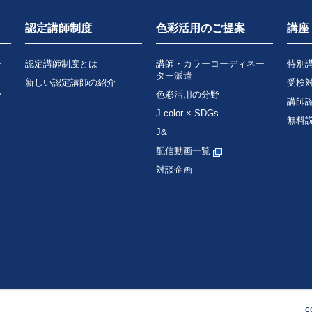
認定講師制度
色彩活用のご提案
講座
ー
認定講師制度とは
講師・カラーコーディネー
特別
ター派遣
新しい認定講師の紹介
受検
ー
色彩活用の分野
講師
J-color × SDGs
無料
J&
配信動画一覧
対談企画