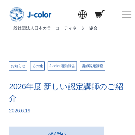
t
o
一般社団法人日本カラーコーディネーター協会
g
g
l
e
n
a
お知らせ
その他
J-color活動報告
講師認定講座
v
i
2026年度 新しい認定講師のご紹
g
a
介
t
i
2026.6.19
o
n