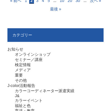
« 前へ
1
2
3
4
5
...
10
20
30
...
次へ »
最後 »
カテゴリー
お知らせ
オンラインショップ
セミナー／講座
検定情報
メディア
重要
その他
J-color活動報告
カラーコーディネーター派遣実績
J&
カラーイベント
福祉と色
育児・教育