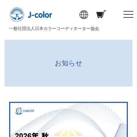
t
o
一般社団法人日本カラーコーディネーター協会
g
g
l
e
n
お知らせ
a
v
i
g
a
t
i
o
n