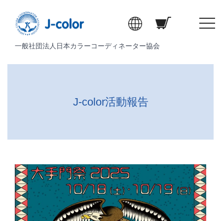
t
o
一般社団法人日本カラーコーディネーター協会
g
g
l
e
n
J-color活動報告
a
v
i
g
a
t
i
o
n