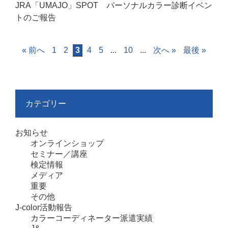
JRA「UMAJO」SPOT パーソナルカラー診断イベン
トのご報告
« 前へ
1
2
3
4
5
...
10
...
次へ »
最後 »
カテゴリー
お知らせ
オンラインショップ
セミナー／講座
検定情報
メディア
重要
その他
J-color活動報告
カラーコーディネーター派遣実績