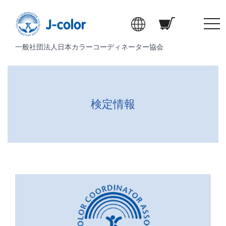
t
o
一般社団法人日本カラーコーディネーター協会
g
g
l
e
n
検定情報
a
v
i
g
a
t
i
o
n