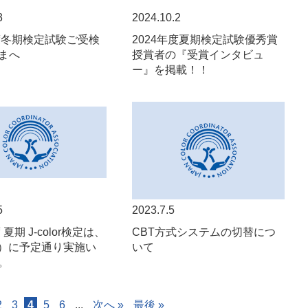
3
2024.10.2
年度冬期検定試験ご受検
2024年度夏期検定試験優秀賞
まへ
授賞者の『受賞インタビュ
ー』を掲載！！
5
2023.7.5
 夏期 J-color検定は、
CBT方式システムの切替につ
（土）に予定通り実施い
いて
。
2
3
4
5
6
...
次へ »
最後 »