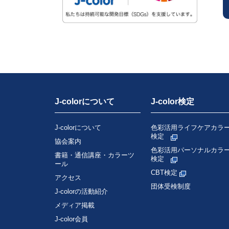
J-colorについて
J-color検定
J-colorについて
色彩活用ライフケアカラ
検定
協会案内
色彩活用パーソナルカラ
書籍・通信講座・カラーツ
検定
ール
CBT検定
アクセス
団体受検制度
J-colorの活動紹介
メディア掲載
J-color会員