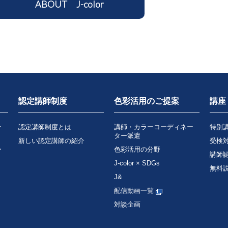
ABOUT J-color
認定講師制度
色彩活用のご提案
講座
ー
認定講師制度とは
講師・カラーコーディネー
特別
ター派遣
新しい認定講師の紹介
受検
ー
色彩活用の分野
講師
J-color × SDGs
無料
J&
配信動画一覧
対談企画