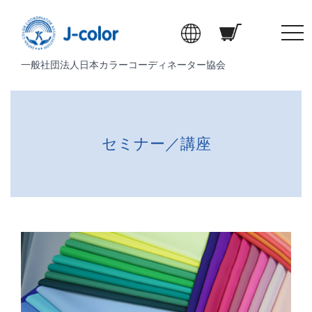
t
o
一般社団法人日本カラーコーディネーター協会
g
g
l
e
n
セミナー／講座
a
v
i
g
a
t
i
o
n