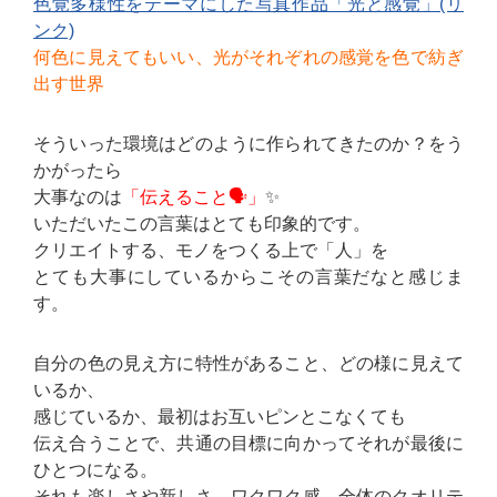
色覚多様性をテーマにした写真作品「光と感覚」(リ
ンク)
何色に見えてもいい、光がそれぞれの感覚を色で紡ぎ
出す世界
そういった環境はどのように作られてきたのか？をう
かがったら
大事なのは
「伝えること🗣️」
✨
いただいたこの言葉はとても印象的です。
クリエイトする、モノをつくる上で「人」を
とても大事にしているからこその言葉だなと感じま
す。
自分の色の見え方に特性があること、どの様に見えて
いるか、
感じているか、最初はお互いピンとこなくても
伝え合うことで、共通の目標に向かってそれが最後に
ひとつになる。
それも楽しさや新しさ、ワクワク感、全体のクオリテ