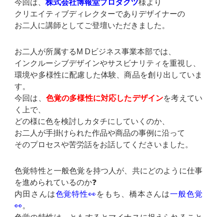
今回は、
株式会社博報堂プロダクツ
様より
クリエイティブディレクターでありデザイナーの
お二人に講師としてご登壇いただきました。
お二人が所属するM Dビジネス事業本部では、
インクルーシブデザインやサスビナリティを重視し、
環境や多様性に配慮した体験、商品を創り出していま
す。
今回は、
色覚の多様性に対応したデザイン
を考えてい
く上で、
どの様に色を検討しカタチにしていくのか、
お二人が手掛けられた作品や商品の事例に沿って
そのプロセスや苦労話をお話してくださいました。
色覚特性と一般色覚を持つ人が、共にどのように仕事
を進められているのか❓
内田さんは
色覚特性👀
をもち、橋本さんは
一般色覚
👀
。