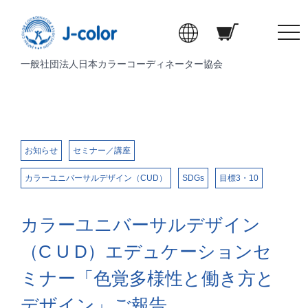
t
o
一般社団法人日本カラーコーディネーター協会
g
g
l
e
n
a
お知らせ
セミナー／講座
v
カラーユニバーサルデザイン（CUD）
SDGs
目標3・10
i
g
a
カラーユニバーサルデザイン
t
i
（C U D）エデュケーションセ
o
ミナー「色覚多様性と働き方と
n
デザイン」ご報告