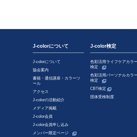
J-colorについて
J-color検定
J-colorについて
色彩活用ライフケアカラ
検定
協会案内
色彩活用パーソナルカラ
書籍・通信講座・カラーツ
検定
ール
CBT検定
アクセス
団体受検制度
J-colorの活動紹介
メディア掲載
J-color会員
J-color会員申し込み
メンバー限定ページ