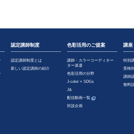
認定講師制度
色彩活用のご提案
講座
ー
認定講師制度とは
講師・カラーコーディネー
特別
ター派遣
新しい認定講師の紹介
受検
ー
色彩活用の分野
講師
J-color × SDGs
無料
J&
配信動画一覧
対談企画