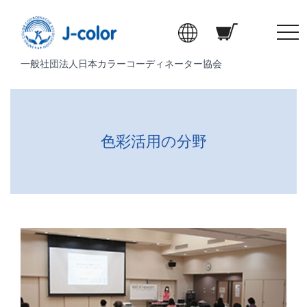
t
o
一般社団法人日本カラーコーディネーター協会
g
g
l
e
n
色彩活用の分野
a
v
i
g
a
t
i
o
n