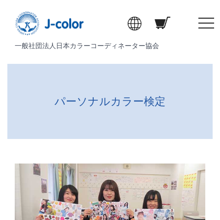
t
o
一般社団法人日本カラーコーディネーター協会
g
g
l
e
n
パーソナルカラー検定
a
v
i
g
a
t
i
o
n