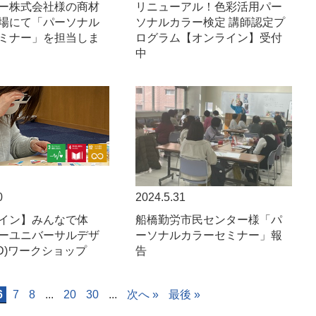
ー株式会社様の商材
リニューアル！色彩活用パー
場にて「パーソナル
ソナルカラー検定 講師認定プ
ミナー」を担当しま
ログラム【オンライン】受付
中
0
2024.5.31
イン】みんなで体
船橋勤労市民センター様「パ
ーユニバーサルデザ
ーソナルカラーセミナー」報
UD)ワークショップ
告
6
7
8
...
20
30
...
次へ »
最後 »