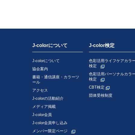
J-colorについて
J-color検定
J-colorについて
色彩活用ライフケアカラ
検定
協会案内
色彩活用パーソナルカラ
書籍・通信講座・カラーツ
検定
ール
CBT検定
アクセス
団体受検制度
J-colorの活動紹介
メディア掲載
J-color会員
J-color会員申し込み
メンバー限定ページ