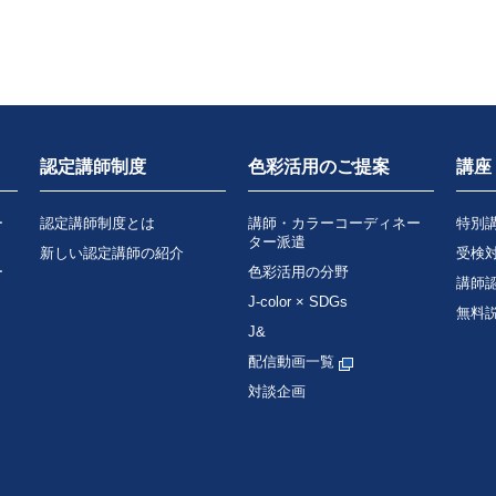
認定講師制度
色彩活用のご提案
講座
ー
認定講師制度とは
講師・カラーコーディネー
特別
ター派遣
新しい認定講師の紹介
受検
ー
色彩活用の分野
講師
J-color × SDGs
無料
J&
配信動画一覧
対談企画