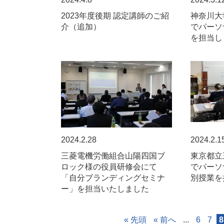
2023年度後期 認定講師のご紹
神奈川大
介（追加）
でパーソ
を担当し
2024.2.28
2024.2.1
三菱電機労働組合山陽四国ブ
東京都立
ロック様の役員研修会にて
でパーソ
「自分ブランディングセミナ
別授業を
ー」を担当いたしました
« 先頭
« 前へ
...
6
7
8