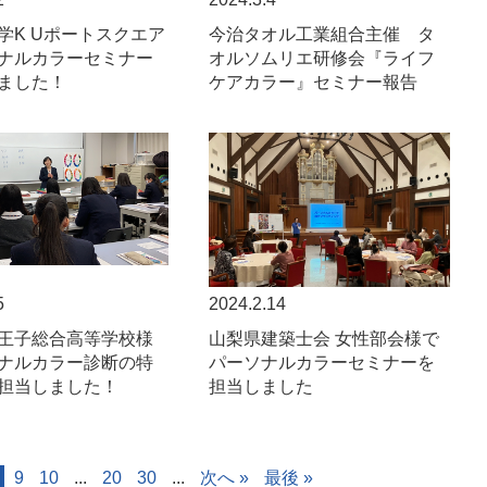
学K Uポートスクエア
今治タオル工業組合主催 タ
ナルカラーセミナー
オルソムリエ研修会『ライフ
ました！
ケアカラー』セミナー報告
5
2024.2.14
王子総合高等学校様
山梨県建築士会 女性部会様で
ナルカラー診断の特
パーソナルカラーセミナーを
担当しました！
担当しました
9
10
...
20
30
...
次へ »
最後 »