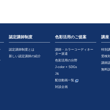
認定講師制度
色彩活用のご提案
講座
ー
認定講師制度とは
講師・カラーコーディネー
特別
ター派遣
新しい認定講師の紹介
受検
ー
色彩活用の分野
講師
J-color × SDGs
無料
J&
配信動画一覧
対談企画