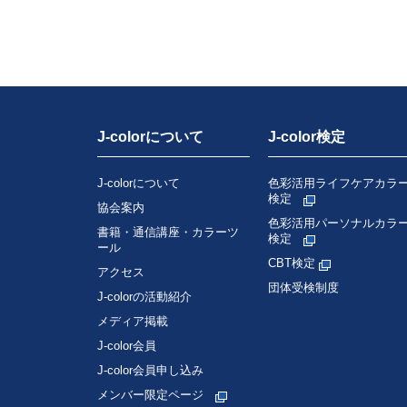
J-colorについて
J-color検定
J-colorについて
色彩活用ライフケアカラ
検定
協会案内
色彩活用パーソナルカラ
書籍・通信講座・カラーツ
検定
ール
CBT検定
アクセス
団体受検制度
J-colorの活動紹介
メディア掲載
J-color会員
J-color会員申し込み
メンバー限定ページ