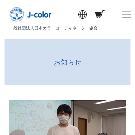
t
o
一般社団法人日本カラーコーディネーター協会
g
g
l
e
n
お知らせ
a
v
i
g
a
t
i
o
n