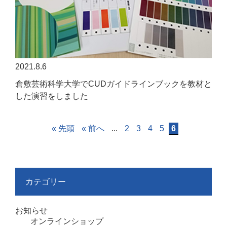
2021.8.6
倉敷芸術科学大学でCUDガイドラインブックを教材と
した演習をしました
« 先頭
« 前へ
...
2
3
4
5
6
カテゴリー
お知らせ
オンラインショップ