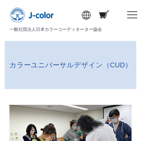
t
o
一般社団法人日本カラーコーディネーター協会
g
g
l
e
n
カラーユニバーサルデザイン（CUD）
a
v
i
g
a
t
i
o
n