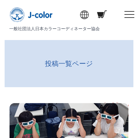
t
o
一般社団法人日本カラーコーディネーター協会
g
g
l
e
n
投稿一覧ページ
a
v
i
g
a
t
i
o
n