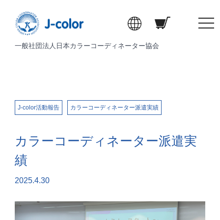
t
o
一般社団法人日本カラーコーディネーター協会
g
g
l
e
n
a
J-color活動報告
カラーコーディネーター派遣実績
v
i
カラーコーディネーター派遣実
g
a
績
t
i
2025.4.30
o
n